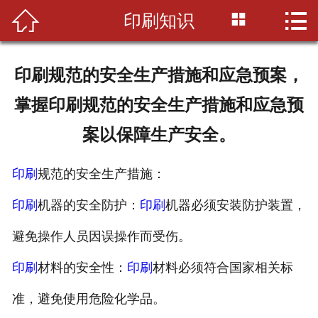



印刷知识
首页

公司简介
印刷规范的安全生产措施和应急预案，
印刷知识
掌握印刷规范的安全生产措施和应急预
产品展示
案以保障生产安全。
新闻资讯
印刷
规范的安全生产措施：
设备展示
印刷
机器的安全防护：
印刷
机器必须安装防护装置，
联系我们
避免操作人员因误操作而受伤。
印刷
材料的安全性：
印刷
材料必须符合国家相关标
准，避免使用危险化学品。