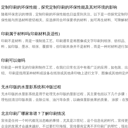
定制印刷的环保性能，探究定制印刷的环保性能及其对环境的影响
随着环保意识的增强，定制印刷的环保性能也日益受到关注。以下是一些探究定制印
保性能与所选材料密切相关。应选择符合环保要求的材料，如可再生材料、可降解材料
印刷属于材料吗(印刷材料及适性)
印刷不是材料，而是一项制造工艺。印刷通常是将图像或文字印刷到纸张、纺织品、
料，如印版、墨水、纸张、覆膜等，但印刷本身并不是材料，而是一种对材料进行加工
印刷可以做吗
印刷是一种常见的印刷和制作工艺，在我们日常生活中有着广泛的应用，如包装、出
绍。 印刷是指用某种材料或设备在纸张或其他承印物上进行文字、图像或其他特定内
无水印版的水显影系统和冲版过程
无水印版的水显影系统是用于处理无水印版的显影过程，其主要包括以下几个步骤：
理包括清洁印版表面，去除尘埃、油污等杂质，以确保显影效果的质量。 涂胶：在预处
北京印刷厂哪家靠谱？了解印刷情况
宣传是任何一个时代都无法忽略的事情，尤其是21世纪，这个信息化的时代，宣传
企业的发展才会越来越好。不过要打印海报、宣传册肯定离不开印刷厂的帮忙，现在就