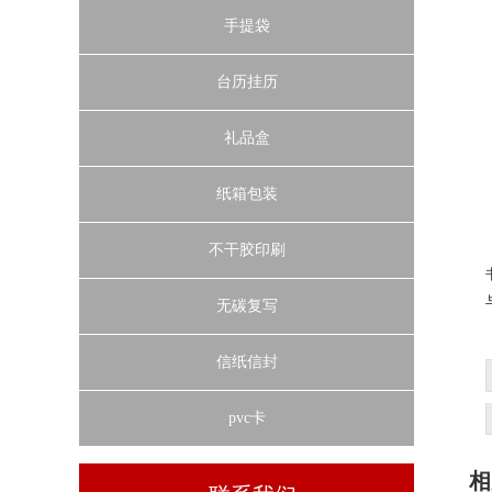
手提袋
台历挂历
礼品盒
纸箱包装
不干胶印刷
无碳复写
信纸信封
pvc卡
相