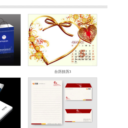
台历挂历3