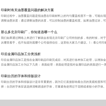
印刷时有关油墨覆盖问题的解决方案
印刷过程中，油墨覆盖问题是指油墨在印刷材料上的均匀覆盖程度不一致，可能出现
调整油墨浓度：通过调整油墨的浓度，可以控制油墨的覆盖程度。如果油墨过浓，可以
那么多北京印刷厂，你知道选哪一个么
我们如果通过网络上来进行了解就会发现北京印刷厂公司特别的多，‍‍有的时候，对
从哪里着手，也不知道到底哪个公司值得信任，‍‍这里给大家几个建议。1：看公司‍‍印刷
印后金属印品加工分类浅析
印后金属印品加工是指在金属印刷品印刷完成后，对其进行各种加工处理，以增加金
后金属印品加工分为以下几类： 表面处理：表面处理是指对金属印品的表面进行一系列
印刷台历的字体和排版设计
印刷台历的字体和排版设计是非常重要的，因为它们直接影响着台历的美观程度和可
择：台历的字体应该选择清晰易读的字体，尽量避免使用过于花哨或者较小的字体。常