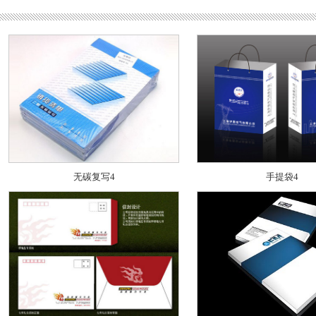
无碳复写4
手提袋4