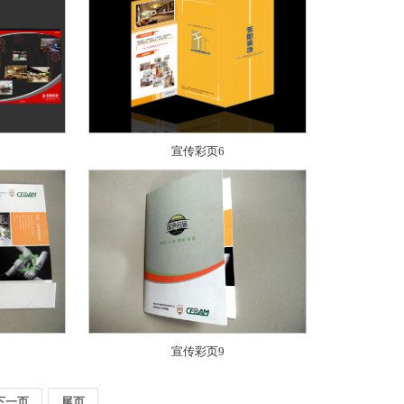
宣传彩页6
宣传彩页9
下一页
尾页