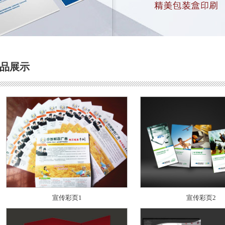
品展示
宣传彩页1
宣传彩页2