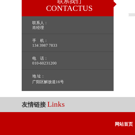
联系我们
CONTACTUS
联系人：
肖经理
手 机：
134 3987 7833
电 话：
010-60231200
地 址：
广阳区解放道16号
Links
友情链接
网站首页