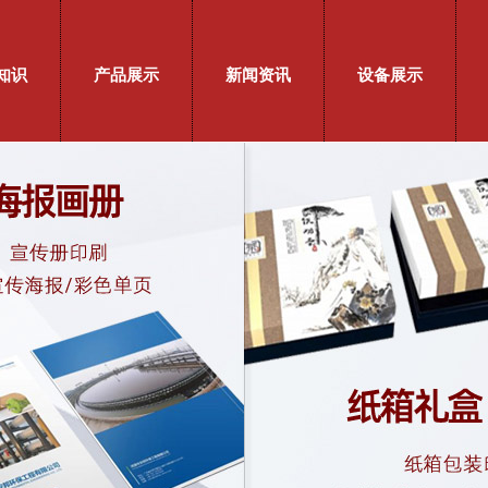
知识
产品展示
新闻资讯
设备展示