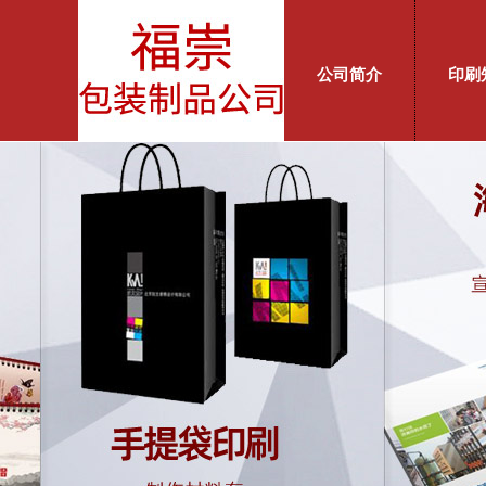
公司简介
印刷