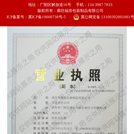
地址：广阳区解放道16号 手机：134 3987 7833
版权所有：廊坊福崇包装制品有限公司
ICP备案号：
冀ICP备19000738号-5
冀公网安备 13100302001061