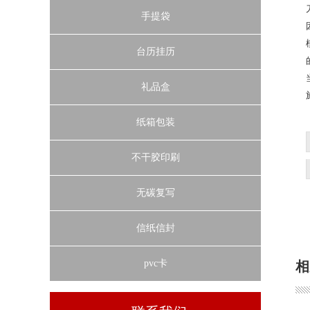
手提袋
台历挂历
礼品盒
纸箱包装
不干胶印刷
无碳复写
信纸信封
pvc卡
相