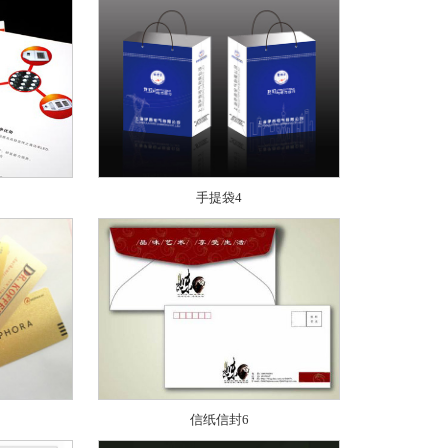
手提袋4
信纸信封6