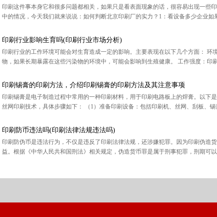
印刷这件事本身它和很多问题都相关，如果只是看表面现象的话，很容易出现一些印
中的情况，今天我们就来说说：如何判断北京印刷厂的实力？1：看设备多少企业如果
印刷行业影响生育吗(印刷行业市场分析)
印刷行业的工作环境可能会对生育造成一定的影响。主要表现在以下几个方面： 环
物，如果长期暴露在这些污染物的环境中，可能会影响到生殖健康。 工作强度：印刷行
印刷锡膏的印刷方法，介绍印刷锡膏的印刷方法及其注意事项
印刷锡膏是电子制造过程中常用的一种印刷材料，用于印刷电路板上的焊膏。以下是
丝网印刷技术，具体步骤如下： （1）准备印刷设备：包括印刷机、丝网、刮板、锡膏等
印刷防币违法吗(印刷法律法规违法吗)
印刷防伪币是违法行为，不仅是违反了印刷法律法规，还涉嫌犯罪。因为印刷伪造货
益。根据《中华人民共和国刑法》相关规定，伪造货币罪是属于刑事犯罪，刑期可以长达