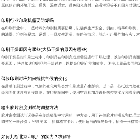
原纸储存的环境干燥、通风、温度适宜。避免阳光直射、高温潮湿等不利因素对原纸的影
印刷行业印刷机需要防爆吗
在印刷行业中，一些特殊的印刷机需要防爆，以确保生产安全。例如，喷墨印刷机、
的油墨、溶剂等易燃、易爆，一旦发生泄漏、短路等情况，就会引起爆炸和火灾，对人
印刷干燥原因有哪些(大肠干燥的原因有哪些)
印刷干燥是指印刷过程中，印刷品在印刷完成后需要进行干燥处理，以使印刷品表面
要原因： 快速加速印刷品的干燥过程，以提高印刷产能和效率。 避免印刷品表面的油
薄膜印刷时应如何抵抗气候的变化
在薄膜印刷过程中，气候的变化可能会对印刷质量产生影响。以下是一些抵抗气候变
燥和固化速度有直接影响。在印刷车间中，使用空调和加湿设备来控制湿度和温度的波
输出胶片密度测试与调整方法
胶片密度测试与调整是在传统摄影中常用的一种方法，用于评估胶片的曝光和处理过
调整的一般步骤： 密度测试： 拍摄格雷卡片：使用适当的曝光条件，拍摄一张格雷卡
如何判断北京印刷厂的实力？求解答