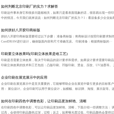
如何判断北京印刷厂的实力？求解答
印刷这件事本身它和很多问题都相关，如果只是看表面现象的话，很容易出现一些印
中的情况，今天我们就来说说：如何判断北京印刷厂的实力？1：看设备多少企业如果
如何拼好八开胶印商标版
拼好八开胶印商标版需要经过以下步骤： 准备商标版：将商标设计按照印刷要求制作成相应尺寸
CorelDRAW进行设计，确保版面内容和尺寸准确无误。 印刷准备：根据商标版的···
印刷要立体效果吗(印刷立体效果是啥工艺)
印刷是否需要立体效果，取决于印刷品的设计要求和需求。如果设计要求需要印刷品
印刷立体效果的技术和工艺包括：凸版印刷、凹版印刷、烫金、压纹、UV油墨等。 其
企业印刷在展览展示中的应用
企业印刷在展览展示中是至关重要的，它能够帮助企业在展览中吸引更多的目标客户
用： 展位设计。企业印刷可以用于展位设计，如横幅、标识牌、海报、展示架等。这些
如何在印刷四色中调整色彩，让印刷品更加鲜艳、清晰
在印刷四色中调整色彩，可以让印刷品更加鲜艳、清晰，下面介绍一些调整方法： 
过高，会使得印刷品颜色过深，过暗；反之，如果曝光度过低，印刷品颜色会显得过浅