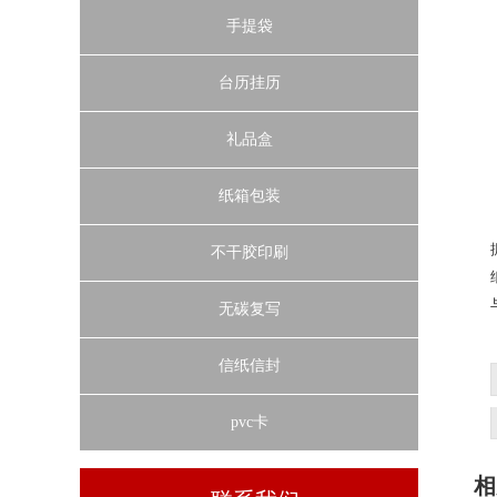
手提袋
台历挂历
礼品盒
纸箱包装
不干胶印刷
无碳复写
信纸信封
pvc卡
相