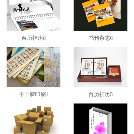
台历挂历8
书刊杂志6
不干胶印刷1
台历挂历5