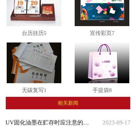
台历挂历5
宣传彩页7
无碳复写1
手提袋8
相关新闻
UV固化油墨在贮存时应注意的问题(uv油···
2023-09-17