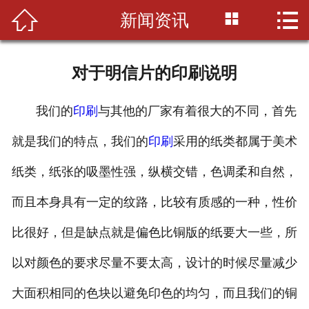



新闻资讯
首页

公司简介
对于明信片的印刷说明
印刷知识
我们的
印刷
与其他的厂家有着很大的不同，首先
产品展示
就是我们的特点，我们的
印刷
采用的纸类都属于美术
新闻资讯
纸类，纸张的吸墨性强，纵横交错，色调柔和自然，
设备展示
而且本身具有一定的纹路，比较有质感的一种，性价
联系我们
比很好，但是缺点就是偏色比铜版的纸要大一些，所
以对颜色的要求尽量不要太高，设计的时候尽量减少
大面积相同的色块以避免印色的均匀，而且我们的铜