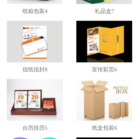
纸箱包装4
礼品盒7
信纸信封8
宣传彩页6
台历挂历5
纸盒包装6