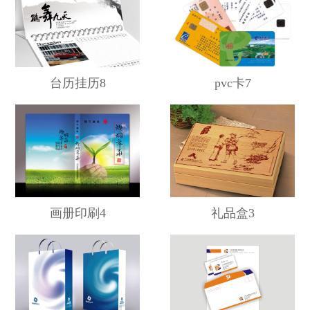
台历挂历8
pvc卡7
画册印刷4
礼品盒3